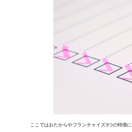
向
3
おた
から
やユ
ーザ
ーか
らの
評
判・
口コ
ミ
3.1
店舗
数が
多
く、
気軽
ここではおたからやフランチャイズ3つの特徴
かつ