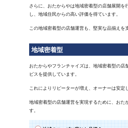
ら
さらに、おたからやは地域密着型の店舗展開を
や
し、地域住民からの高い評価を得ています。
フ
ラ
ン
この地域密着型の店舗運営も、堅実な品揃えを
チ
ャ
イ
地域密着型
ズ
の
強
おたからやフランチャイズは、地域密着型の店
み
ビスを提供しています。
4.1
豊富
これによりリピーターが増え、オーナーは安定
な経
験
地域密着型の店舗運営を実現するために、おた
4.2
す。
高い
ブラ
ンド