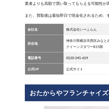
業者よりも高額で買い取ってもらえる可能性が
チ
ャ
また、買取後は最短即日で現金化されるため、
イ
ズ
の
会社名
株式会社いーふらん
特
徴
神奈川県横浜市西区みなとみ
所在地
2.1
クイーンズタワーB15階
堅実
な品
電話番号
0120-245-619
揃え
2.2
公式HP
公式サイト
地域
密着
型
おたからやフランチャイズ
2.3
エコ
ロジ
ー志