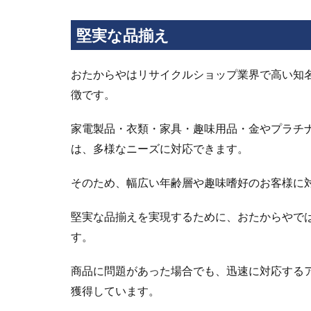
すぐ
に査
定が
堅実な品揃え
でき
る
おたからやはリサイクルショップ業界で高い知
3.2
徴です。
査定
に必
家電製品・衣類・家具・趣味用品・金やプラチ
要な
設備
は、多様なニーズに対応できます。
が整
って
そのため、幅広い年齢層や趣味嗜好のお客様に
おり
安心
堅実な品揃えを実現するために、おたからやで
感が
ある
す。
4
商品に問題があった場合でも、迅速に対応する
お
た
獲得しています。
か