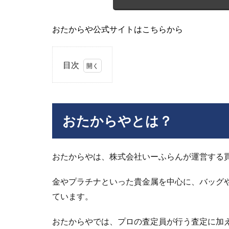
おたからや公式サイトはこちらから
目次
1
おた
から
やと
おたからやとは？
は？
2
お
おたからやは、株式会社いーふらんが運営する
た
か
金やプラチナといった貴金属を中心に、バッグ
ら
ています。
や
フ
ラ
おたからやでは、プロの査定員が行う査定に加
ン