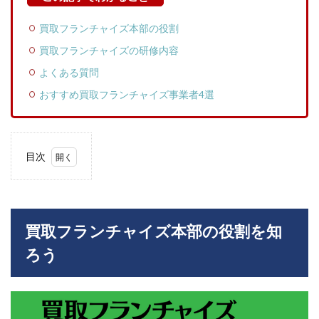
買取フランチャイズ本部の役割
買取フランチャイズの研修内容
よくある質問
おすすめ買取フランチャイズ事業者4選
目次
1
買取
フラ
ンチ
ャイ
買取フランチャイズ本部の役割を知
ズ本
ろう
部の
役割
を知
ろう
1.1