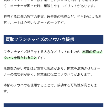
問
く、オーナーが困った時に相談しやすいメリットがあります。
3.1
研修
担当する店舗の数字の把握、改善策の指導など、担当SVによる運
には
費用
営サポートは心強いサポートの一つです。
がか
かり
ます
か？
買取フランチャイズのノウハウ提供
3.2
サポ
フランチャイズ経営をする大きなメリットの1つが、
本部の持つノ
ート
ウハウを得られること
です。
内容
の確
認方
店舗数の多い本部ほど豊富な実績があり、開業を成功させたオー
法
ナーの成功例が多く、開業後に役立つノウハウがあります。
は？
3.3
本部のノウハウを使用することで、成功する可能性が高まりま
ノウ
す。
ハウ
通り
にや
れば