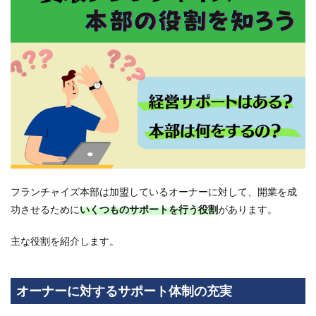
オー
ナー
に対
する
サポ
ート
体制
の充
実
1.2
経営
に関
する
コン
フランチャイズ本部は加盟しているオーナーに対して、開業を成
サル
功させるために
いくつものサポートを行う役割
があります。
業務
1.3
主な役割を紹介します。
担当
SVに
よる
運営
オーナーに対するサポート体制の充実
サポ
ート