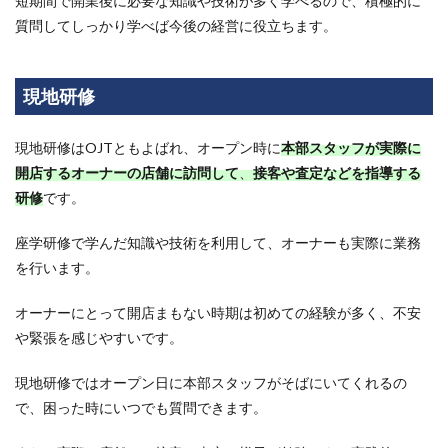
短期間で開業後に必要な知識や技術が多く学べるので、積極的に
握し
よう
質問してしっかり学べば今後の経営に役立ちます。
6
こち
現地研修
らも
おす
すめ
現地研修はOJTともよばれ、オープン時に
本部スタッフが実際に
7
開店するオーナーの店舗に訪問して
、
接客や査定などを指導する
低リ
研修
です。
スク
で始
めら
座学研修で学んだ知識や技術を利用して、オーナーも実際に業務
れる
を行います。
フラ
ンチ
ャイ
オーナーにとって開店まもない時期は初めての経験が多く、不安
ズ6
や緊張を感じやすいです。
選！
メリ
ット
現地研修ではオープン日に本部スタッフがそばにいてくれるの
や注
で、困った時にいつでも質問できます。
意点
を徹