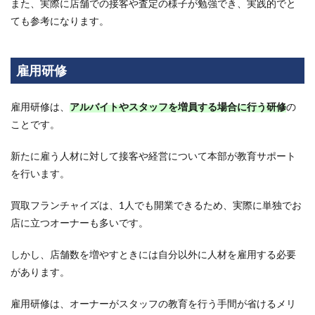
また、実際に店舗での接客や査定の
様子が勉強でき、実践的でと
底解
説
ても参考になります。
8
金券
ショ
雇用研修
ップ
の開
業に
雇用研修は、
アルバイトやスタッフを増員する場合に行う研修
の
おす
ことです。
すめ
のフ
ラン
新たに雇う人材に対して接客や経営について本部が教育サポート
チャ
を行います。
イズ
は？
事業
買取フランチャイズは、1人でも開業できるため、実際に単独でお
につ
店に立つオーナーも多いです。
いて
の解
しかし、店舗数を増やすときには自分以外に人材を雇用する必要
説と
本部
があります。
を紹
介！
雇用研修は、オーナーがスタッフの教育を行う手間が省けるメリ
9