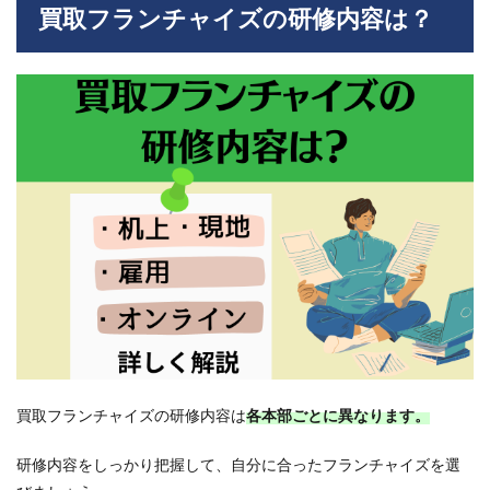
買取フランチャイズの研修内容は？
うま
くい
きま
す
か？
4
研修
が充
実し
てい
るお
すす
め買
取フ
ラン
チャ
イズ
事業
者4
選
買取フランチャイズの研修内容は
各本部ごとに異なります
。
4.1
研修内容をしっかり把握して、自分に合ったフランチャイズを選
買取
大吉