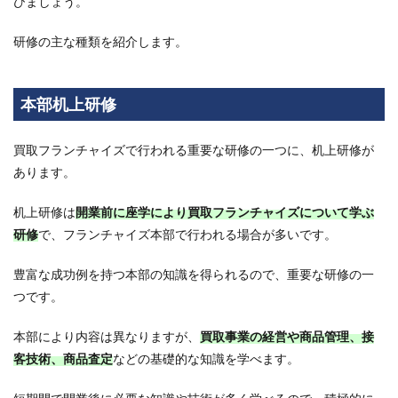
びましょう。
4.2
研修の主な種類を紹介します。
WAKABA
4.3
大黒
本部机上研修
屋
4.4
買取フランチャイズで行われる重要な研修の一つに、机上研修が
K-ブ
ラン
あります。
ドオ
フ
机上研修は
開業前に座学により買取フランチャイズについて学ぶ
5
研修
で、フランチャイズ本部で行われる場合が多いです。
買取
フラ
豊富な成功例を持つ本部の知識を得られるので、重要な研修の一
ンチ
ャイ
つです。
ズは
研修
本部により内容は異なりますが、
買取事業の経営や商品管理、接
内容
をし
客技術、商品査定
などの基礎的な知識を学べます。
っか
り把