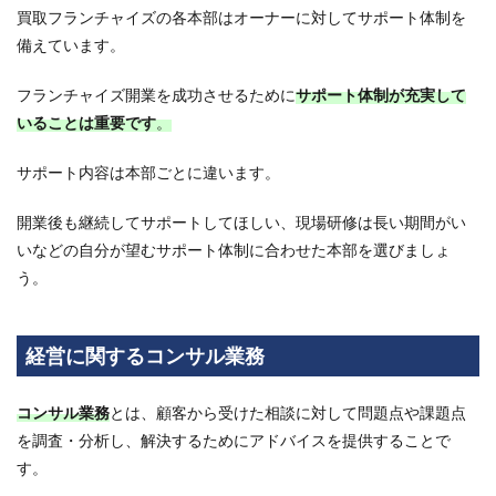
買取フランチャイズの各本部はオーナーに対してサポート体制を
1.4
備えています。
買取
フラ
ンチ
フランチャイズ開業を成功させるために
サポート体制が充実して
ャイ
いることは重要です
。
ズの
ノウ
ハウ
サポート内容は本部ごとに違います。
提供
開業後も継続してサポートしてほしい、現場研修は長い期間がい
2
買取
いなどの自分が望むサポート体制に合わせた本部を選びましょ
フラ
う。
ンチ
ャイ
ズの
研修
経営に関するコンサル業務
内容
は？
コンサル業務
とは、顧客から受けた相談に対して問題点や課題点
2.1
を調査・分析し、解決するためにアドバイスを提供することで
本部
机上
す。
研修