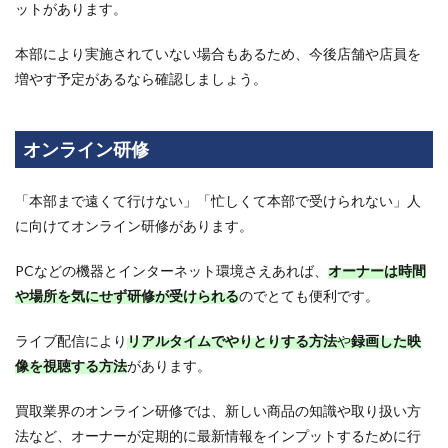
ットがあります。
買取
ビジ
本部により実施されていない場合もあるため、今後店舗や店員を
ネス
がお
増やす予定があるなら確認しましょう。
すす
めな
理由
オンライン研修
は？
市場
動向
「本部まで遠くて行けない」「忙しくて本部で受けられない」人
やポ
イン
に向けてオンライン研修があります。
トを
交え
PCなどの機器とインターネット環境さえあれば、
オーナーは時間
て解
説！
や場所を気にせず研修が受けられる
のでとても便利です。
ライブ配信により
リアルタイムでやりとりする方法
や
録画した映
像を視聴する方法
があります。
買取業界のオンライン研修では、新しい商品の知識や取り扱い方
法など、オーナーが定期的に最新情報をインプットするために行