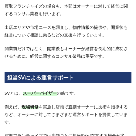
買取フランチャイズの場合も、本部はオーナーに対して経営に関
2.2
現地
するコンサル業務を行います。
研修
出店エリアや市場ニーズを調査し、物件情報の提供や、開業後も
2.3
雇用
経営について相談に乗るなどの支援を行っています。
研修
開業前だけではなく、開業後もオーナーが経営を長期的に成功さ
2.4
オン
せるために、経営に関するコンサル業務は重要です。
ライ
ン研
修
担当SVによる運営サポート
3
買取
フラ
SVとは、
スーパーバイザー
の略です。
ンチ
ャイ
例えば、
現場研修
を実施し店頭で直接オーナーに技術を指導する
ズに
など、オーナーに対してさまざまな運営サポートを提供していま
関す
るよ
す。
くあ
る質
買取フランチャイズでは店舗ごとに担当SVが存在する場合が多