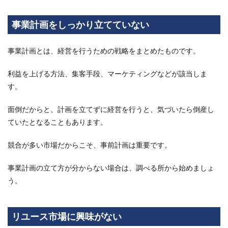
人の
意見
を取
事業計画をしっかり立てていない
り入
れる
など
事業計画とは、経営を行うための戦略をまとめたものです。
の柔
軟性
利益を上げる方法、集客手段、マーケティングなどが該当しま
がな
い
す。
2
面倒だからと、計画を立てずに経営を行うと、気づいたら倒産し
リサ
イク
ていたとなることもあります。
ルシ
ョッ
競合が多い市場だからこそ、事前計画は重要です。
プ経
営に
失敗
事業計画の立て方が分からない場合は、調べる所から始めましょ
した
う。
実例
2.1
仕
リユース市場に興味がない
入・