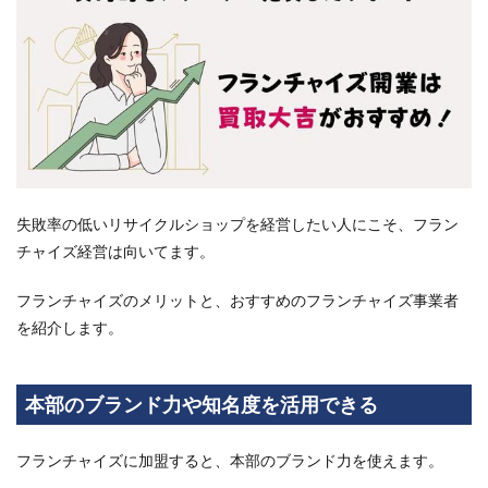
相場
や開
業費
用に
つい
て解
説
11
出張
買取
失敗率の低いリサイクルショップを経営したい人にこそ、フラン
でお
すす
チャイズ経営は向いてます。
めの
フラ
フランチャイズのメリットと、おすすめのフランチャイズ事業者
ンチ
ャイ
を紹介します。
ズ
は？
経営
本部のブランド力や知名度を活用できる
しや
すい
フラ
フランチャイズに加盟すると、本部のブランド力を使えます。
ンチ
ャイ