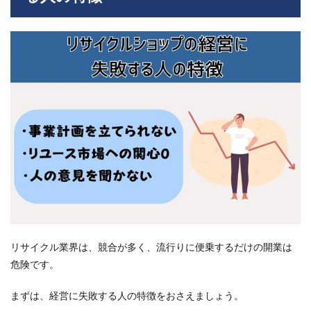
に失
敗す
る人
の特
徴
1.1
事業
計画
をし
っか
り立
てて
いな
い
1.2
リユ
ース
市場
リサイクル業界は、競合が多く、流行りに便乗するだけの開業は
に興
危険です。
味が
ない
まずは、経営に失敗する人の特徴をおさえましょう。
1.3