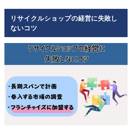
フラ
ンチ
ャイ
リサイクルショップの経営に失敗し
ズと
個人
ないコツ
開業
どっ
ちが
い
い？
5.3
自分
に合
った
本部
の見
つけ
方
は？
6
経営
に失
敗し