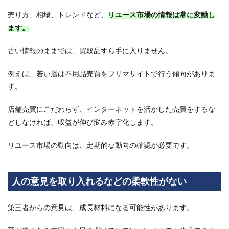
販売
ルー
売り方、相場、トレンドなど、
リユース市場の情報は常に変動し
トが
ます。
安定
しな
い
古い情報のままでは、買取品すら手に入りません。
2.2
例えば、若い層は不用品売買をフリマサイトで行う傾向がありま
脳内
情報
す。
が古
いま
店舗売買にこだわらず、インターネットを活かした売買をするな
ま
で、
どしなければ、収益が伸び悩み赤字化します。
仕入
れす
リユース市場の動向は、定期的な動向の確認が必要です。
らで
きな
くな
る
人の意見を取り入れるなどの柔軟性がない
2.3
査定
第三者からの意見は、成長材料になる可能性があります。
ミス
が続