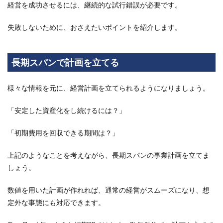
にく
経営を成功させるには、継続的な試行錯誤が必要です。
いお
すす
失敗しないために、おさえたいポイントを紹介します。
めの
フラ
ンチ
ャイ
長期スパンで計画を立てる
ズ事
業者
4選
様々な情報を元に、経営計画を立てられるようになりましょう。
6.1
買取
「安定した資産化をし続けるには？」
大吉
「初期費用を回収できる期間は？」
6.2
WAKABA
上記のようなことを考えながら、長期スパンの事業計画を立てま
6.3
しょう。
大黒
屋
数値を用いた計画が作れれば、通常の経営がスムーズになり、想
6.4
定外な事態にも対応できます。
K-ブ
ラン
ドオ