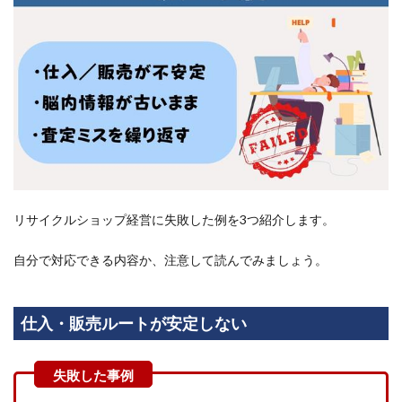
3.2
参入
する
市場
の調
査を
行う
3.3
フラ
ンチ
ャイ
ズに
リサイクルショップ経営に失敗した例を3つ紹介します。
加盟
する
自分で対応できる内容か、注意して読んでみましょう。
4
リサ
イク
ルシ
仕入・販売ルートが安定しない
ョッ
プの
経営
なら
フラ