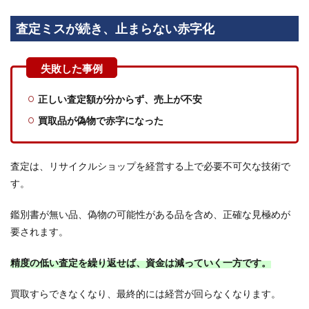
5
査定ミスが続き、止まらない赤字化
リサ
イク
ルシ
ョッ
プ経
営で
正しい査定額が分からず、売上が不安
よく
ある
買取品が偽物で赤字になった
質問
5.1
リサ
査定は、リサイクルショップを経営する上で必要不可欠な技術で
イク
す。
ルシ
ョッ
鑑別書が無い品、偽物の可能性がある品を含め、正確な見極めが
プは
始め
要されます。
やす
いで
精度の低い査定を繰り返せば、資金は減っていく一方です。
す
か？
買取すらできなくなり、最終的には経営が回らなくなります。
5.2