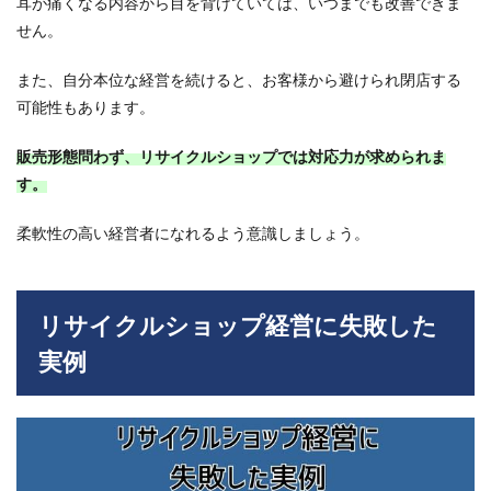
き、
耳が痛くなる内容から目を背けていては、いつまでも改善できま
止ま
せん。
らな
い赤
また、自分本位な経営を続けると、お客様から避けられ閉店する
字化
可能性もあります。
3
リサ
販売形態問わず、リサイクルショップでは対応力が求められま
イク
ルシ
す。
ョッ
プの
柔軟性の高い経営者になれるよう意識しましょう。
経営
に失
敗し
ない
コツ
リサイクルショップ経営に失敗した
3.1
実例
長期
スパ
ンで
計画
を立
てる