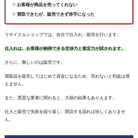
ンチ
お客様が商品を売ってくれない
ャイ
買取できたが、販売できず赤字になった
ズが
おす
すめ
リサイクルショップでは、自分で仕入れ・販売を行います。
4.1
本部
のブ
仕入れは、お客様が納得できる交渉力と査定力が試されます。
ラン
ド力
さらに、難しいのは販売です。
や知
名度
を活
買取品を販売してはじめて資金になるため、売れないと利益は増
用で
えません。
きる
4.2
また、悪質な業者に関わると、大損の結果もありえます。
本部
や他
仕入と販売で失敗を繰り返し、閉店する流れは珍しくありませ
店舗
ん。
で培
った
ノウ
ハウ