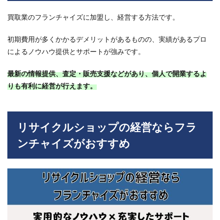
ラン
チャ
買取業のフランチャイズに加盟し、経営する方法です。
イズ
にメ
初期費用が多くかかるデメリットがあるものの、実績があるプロ
リッ
トは
によるノウハウ提供とサポートが強みです。
あ
る？
最新の情報提供、査定・販売支援などがあり、個人で開業するよ
デメ
リッ
りも有利に経営が行えます。
トも
合わ
せて
解
リサイクルショップの経営ならフラ
説！
ンチャイズがおすすめ
10
買取
フラ
ンチ
ャイ
ズの
加盟
金と
は？