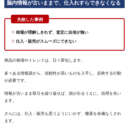
脳内情報が古いままで、仕入れすらできなくなる
を利
用で
きる
4.3
充実
相場が理解しきれず、査定に自信が無い
した
サポ
仕入・販売がスムーズにできない
ート
を受
けら
れる
商品の相場やトレンドは、日々変化します。
4.4
多々ある情報源から、信頼性が高いものを入手し、反映する行動
リサ
イク
が必要です。
ルシ
ョッ
情報が古いまま取引を繰り返せば、損が出るうえに、信用を失い
プの
ます。
開業
なら
買取
さらには、仕入・販売も思うようにいかず、撤退を余儀なくされ
大吉
ます。
にお
任せ