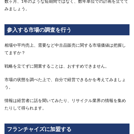
数ヶ月、1年のような短期間ではなく、数年単位での計画を立てて
フ
みましょう。
7
経営
に失
参入する市場の調査を行う
敗し
ない
為に
相場や平均売上、需要など中古品販売に関する市場価値は把握し
もフ
てますか？
ラン
チャ
イズ
戦略を立てずに開業することは、おすすめできません。
で始
めよ
市場の状態を調べた上で、自分で経営できるかを考えてみましょ
う！
う。
8
こち
情報は経営者に話を聞いてみたり、リサイクル業界の情報を集め
らも
おす
たりして得られます。
すめ
9
買取
フランチャイズに加盟する
のフ