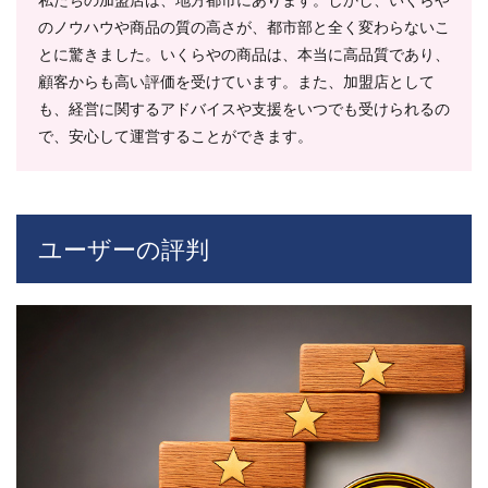
研修
のノウハウや商品の質の高さが、都市部と全く変わらないこ
8.4
とに驚きました。いくらやの商品は、本当に高品質であり、
2つの
顧客からも高い評価を受けています。また、加盟店として
オー
プン
も、経営に関するアドバイスや支援をいつでも受けられるの
サポ
で、安心して運営することができます。
ート
8.5
いく
らで
もサ
ユーザーの評判
ポー
ト
8.6
査定
代
行・
買取
保証
8.7
スー