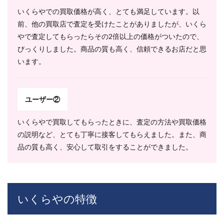
おす
いくらやでの買取価格が高く、とても満足しています。以
すめ
前、他の買取店で査定を受けたことがありましたが、いくら
買取
フラ
やで査定してもらったらその2倍以上の価格がついたので、
ンチ
びっくりしました。商品の質も高く、信頼できるお店だと思
ャイ
ズ4選
います。
を費
用で
比
較！
ユーザー②
12
いくらやで買取してもらったときに、査定の方法や買取価格
本部
情報
の説明など、とても丁寧に接客してもらえました。また、商
品の質も高く、安心して取引をすることができました。
13
よく
ある
質問
13.1
いくらやの特徴
いくら
やで買
取して