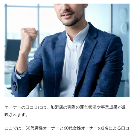
営
6.3
業界
初の
間借
り、
併設
が可
能
7
いく
らや
のフ
ラン
チャ
イズ
開業
資
オーナーの口コミには、加盟店の実際の運営状況や事業成果が反
金・
映されます。
初期
費用
ここでは、50代男性オーナーと60代女性オーナーの2名による口コ
8