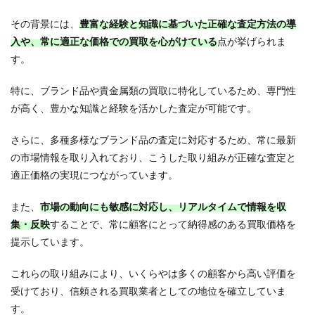
店はど
その背景には、
豊富な経験と知識に基づいた正確な査定方法の導
のよう
に選ば
入や、常に適正な価格での買取を心がけている
点が挙げられま
れます
す。
か？
14
特に、ブランド品や貴金属類の買取に特化しているため、専門性
いく
が高く、豊かな知識と経験を活かした査定が可能です。
らや
でフ
ラン
さらに、多種多様なブランド品の査定に対応するため、常に最新
チャ
の市場情報を取り入れており、こうした取り組みが正確な査定と
イズ
適正価格の実現につながっています。
展開
しよ
う！
また、
市場の動向にも敏感に対応し、リアルタイムで情報を収
15
集・反映
することで、常に顧客にとって納得感のある買取価格を
こち
提示しています。
らも
おす
これらの取り組みにより、いくらやは多くの顧客から高い評価を
すめ
受けており、信頼される買取業者としての地位を確立していま
16
す。
買取