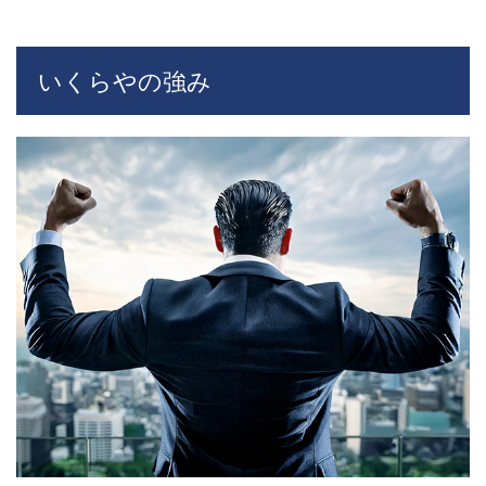
専門
店e-
shops
フラ
いくらやの強み
ンチ
ャイ
ズの
評判
は本
当に
良い
の
か？
実際
に加
盟し
たオ
ーナ
ーの
声を
紹介
17
ブラ
ンド