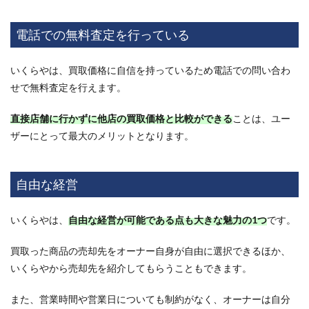
リバ
リュ
電話での無料査定を行っている
ーの
フラ
ンチ
いくらやは、買取価格に自信を持っているため電話での問い合わ
ャイ
ズ評
せで無料査定を行えます。
判
は？
直接店舗に行かずに他店の買取価格と比較ができる
ことは、ユー
オー
ナー
ザーにとって最大のメリットとなります。
＆ユ
ーザ
ーの
自由な経営
口コ
ミか
らメ
いくらやは、
自由な経営が可能である点も大きな魅力の1つ
です。
リッ
トを
解説
買取った商品の売却先をオーナー自身が自由に選択できるほか、
18
いくらやから売却先を紹介してもらうこともできます。
錬金
堂の
また、営業時間や営業日についても制約がなく、オーナーは自分
フラ