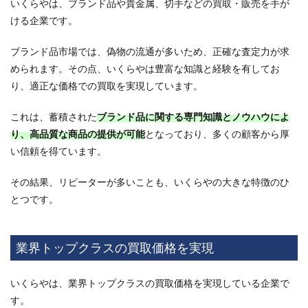
いくらやは、ブランド品や貴金属、切手などの買取・販売を手が
13.7
ける企業です。
加盟店
の店舗
数や地
ブランド品市場では、偽物の流通が多いため、正確な査定力が求
域展開
められます。その点、いくらやは豊富な知識と経験を有してお
の制限
り、適正な価格での買取を実現しています。
はあり
ます
か？
これは、蓄積された
ブランド品に関する専門知識とノウハウによ
り、高品質な商品の提供が可能
13.8
となっており、多くの顧客から厚
いくら
い信頼を得ています。
やを開
業する
その結果、リピーターが多いことも、いくらやの大きな特徴のひ
にはど
のよう
とつです。
なスキ
ルや経
験が必
業界トップクラスの買取価格を実現
要です
か？
13.9
いくらやは、業界トップクラスの買取価格を実現している企業で
いくら
す。
や加盟