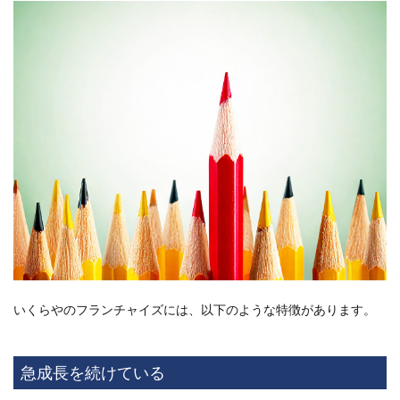
もらえ
る商品
は何で
すか？
13.2
いくら
やでの
買取価
格はど
のよう
に決ま
るので
すか？
13.3
フラン
チャイ
ズ加盟
いくらやのフランチャイズには、以下のような特徴があります。
に必要
な資金
はどの
程度で
急成長を続けている
すか？