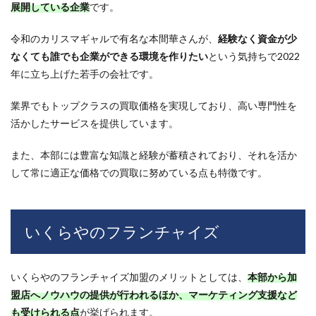
らや
展開している企業
です。
の特
徴
令和のカリスマギャルで有名な本間華さんが、
経験なく資金が少
5.1
なくても誰でも企業ができる環境を作りたい
という気持ちで2022
急成
年に立ち上げた若手の会社です。
長を
続け
てい
業界でもトップクラスの買取価格を実現しており、高い専門性を
る
活かしたサービスを提供しています。
5.2
ブラ
また、本部には豊富な知識と経験が蓄積されており、それを活か
ンド
して常に適正な価格での買取に努めている点も特徴です。
品に
特化
した
買
いくらやのフランチャイズ
取・
販売
を行
う
いくらやのフランチャイズ加盟のメリットとしては、
本部から加
5.3
盟店へノウハウの提供が行われるほか、マーケティング支援など
業界
も受けられる点
が挙げられます。