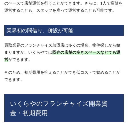
のペースで店舗運営を行うことができます。さらに、1人で店舗を
ンチ
ャイ
運営することも、スタッフを雇って運営することも可能です。
ズは
本当
にお
業界初の間借り、併設が可能
得？
評判
や特
買取業界のフランチャイズ加盟店は多くの場合、物件探しから始
徴・
強み
まりますが、いくらやでは
既存の店舗の空きスペースなどでも運
を徹
営
ができます。
底解
説
そのため、初期費用を抑えることができ低コストで始めることが
できます。
いくらやのフランチャイズ開業資
金・初期費用