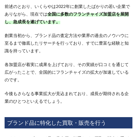
13.4
前述のとおり、いくらやは2022年に創業したばかりの若い企業で
加盟店
の開業
ありながら、現在では
全国に多数のフランチャイズ加盟店を展開
にあた
し、急成長を遂げています。
っての
サポー
トはあ
創業当初から、ブランド品の査定方法や業界の過去のノウハウに
ります
至るまで徹底したリサーチを行っており、すでに豊富な経験と知
か？
識を持っています。
13.5
買い取
各加盟店が着実に成果を上げており、その実績が口コミを通じて
った品
広がったことで、全国的にフランチャイズの拡大が加速している
物はど
こに販
のです。
売でき
ます
今後もさらなる事業拡大が見込まれており、成長が期待される企
か？
業のひとつといえるでしょう。
13.6
利益率
はどの
くらい
ブランド品に特化した買取・販売を行う
です
か？