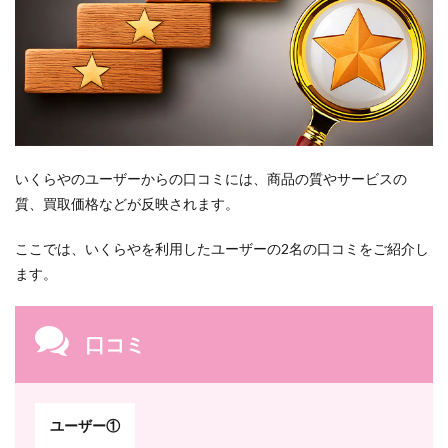
パー
バイ
ザー
訪問
サポ
ート
8.8
集客
戦略
いくらやのユーザーからの口コミには、商品の質やサービスの
の提
供
質、買取価格などが反映されます。
9
ここでは、いくらやを利用したユーザーの2名の口コミをご紹介し
開業
の手
ます。
順
10
いく
口コミ
らや
の今
後の
展望
ユーザー①
11