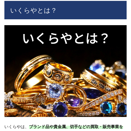
と
は？
いくらやとは？
2
いく
らや
のフ
ラン
チャ
イズ
3
オー
ナー
の評
判
4
ユー
ザー
の評
判
5
いくらやは、
ブランド品や貴金属、切手などの買取・販売事業を
いく