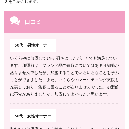
ミをご紹介します。
いく
らや
のフ
ラン
口コミ
チャ
イズ
の研
修・
サポ
50代 男性オーナー
ート
いくらやに加盟して1年が経ちましたが、とても満足してい
8.1
資金
ます。加盟前は、ブランド品の買取についてはあまり知識が
調達
ありませんでしたが、加盟することでいろいろなことを学ぶ
サポ
ことができました。また、いくらやのマーケティング支援も
ート
充実しており、集客に困ることがありませんでした。加盟前
8.2
は不安がありましたが、加盟してよかったと思います。
物件
選定
サポ
ート
60代 女性オーナー
8.3
5Days
私たちの加盟店は、地方都市にあります。しかし、いくらや