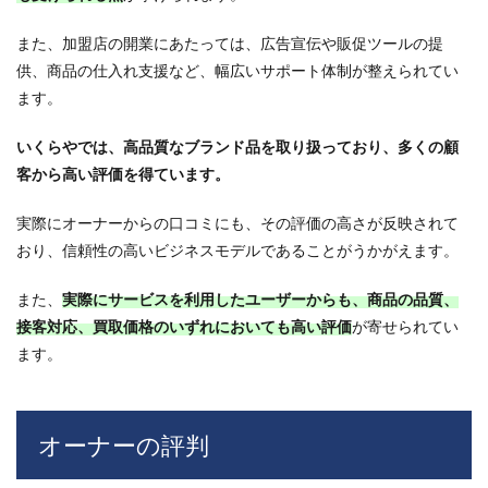
トッ
プク
ラス
また、加盟店の開業にあたっては、広告宣伝や販促ツールの提
の買
供、商品の仕入れ支援など、幅広いサポート体制が整えられてい
取価
ます。
格を
実現
いくらやでは、高品質なブランド品を取り扱っており、多くの顧
6
客から高い評価を得ています。
いく
らや
の強
実際にオーナーからの口コミにも、その評価の高さが反映されて
み
おり、信頼性の高いビジネスモデルであることがうかがえます。
6.1
電話
また、
実際にサービスを利用したユーザーからも、商品の品質、
での
接客対応、買取価格のいずれにおいても高い評価
が寄せられてい
無料
査定
ます。
を行
って
いる
オーナーの評判
6.2
自由
な経